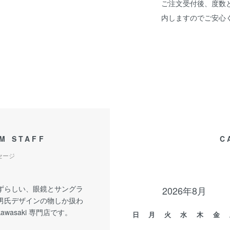
ご注文受付後、度数
内しますのでご安心
M STAFF
C
セージ
ずらしい、眼鏡とサングラ
2026年8月
男氏デザインの物しか扱わ
kawasaki 専門店です。
日
月
火
水
木
金