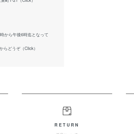
町1-21（Click）
0時から午後6時迄となって
からどうぞ（
Click
）
RETURN