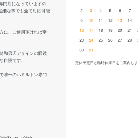
り専門店になっていますの
些細な事でも全て対応可能
2
3
4
5
6
7
9
10
11
12
13
14
16
17
18
19
20
21
方に、ご使用頂ければ幸
23
24
25
26
27
28
30
31
崎和男氏デザインの眼鏡
な自慢です。
定休予定日と臨時休業日をご案内しま
で唯一のハミルトン専門